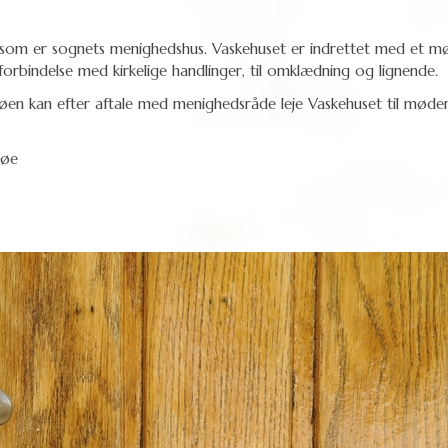
 som er sognets menighedshus. Vaskehuset er indrettet med et mø
forbindelse med kirkelige handlinger, til omklædning og lignende.
l øen kan efter aftale med menighedsråde leje Vaskehuset til mød
søe