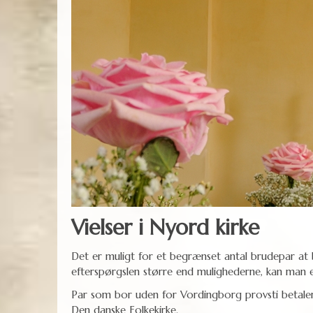
Vielser i Nyord kirke
Det er muligt for et begrænset antal brudepar at b
efterspørgslen større end mulighederne, kan man evt
Par som bor uden for Vordingborg provsti betaler k
Den danske Folkekirke.