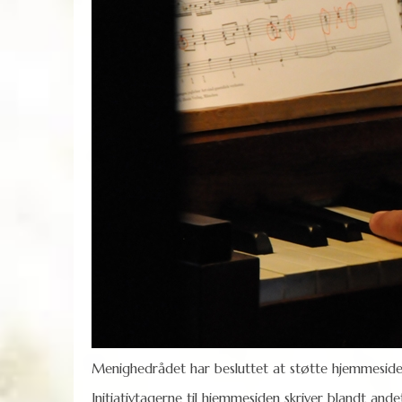
Menighedrådet har besluttet at støtte hjemmesid
Initiativtagerne til hjemmesiden skriver blandt ande