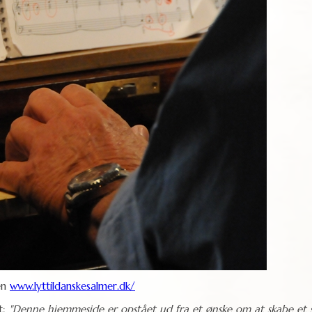
en
www.lyttildanskesalmer.dk/
t:
"Denne hjemmeside er opstået ud fra et ønske om at skabe et s